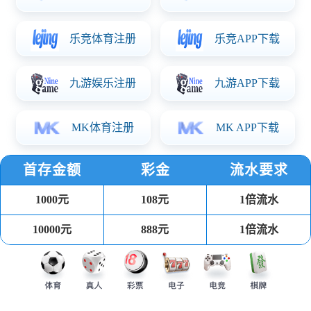
镑
2026-06-06 15:02
64 次阅读
首页
/
体育头条
随着英超转会窗口的正式开启，利物浦球迷期待已久
的首笔重磅签约终于进入倒计时。据多方权威消息确
认，红军已与布莱顿就阿根廷中场亚历克西斯·麦卡利
斯特的转会达成全面协议，这笔交易的总价值约为
4500万欧元，球员个人待遇也已谈妥，周薪仅为12万
英镑。这笔堪称“性价比极高”的签约，不仅有望在未
来几天内正式官宣，也标志着利物浦中场重建计划迈
出了最关键的一步。